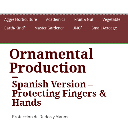
Aggie Horticulture
Academics
Fruit & Nut
Vegetable
Earth-Kind®
Master Gardener
JMG®
Small Acreage
Ornamental
Production
Spanish Version –
Protecting Fingers &
Hands
Proteccion de Dedos y Manos