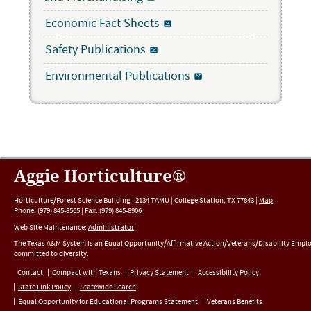
Economic Fact Sheets
Safety Publications
Environmental Publications
Aggie Horticulture®
Horticulture/Forest Science Building |
2134 TAMU
|
College Station
,
TX
77843
|
Map
Phone:
(979) 845-8565
|
Fax
:
(979) 845-8906
|
Web Site Maintenance:
Administrator
The Texas A&M System is an Equal Opportunity/Affirmative Action/Veterans/Disability Empl
committed to diversity.
Contact
Compact with Texans
Privacy Statement
Accessibility Policy
State Link Policy
Statewide Search
Equal Opportunity for Educational Programs Statement
Veterans Benefits